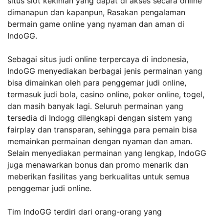
situs slot kekinian yang dapat di akses secara online
dimanapun dan kapanpun, Rasakan pengalaman
bermain game online yang nyaman dan aman di
IndoGG.
Sebagai situs judi online terpercaya di indonesia,
IndoGG menyediakan berbagai jenis permainan yang
bisa dimainkan oleh para penggemar judi online,
termasuk judi bola, casino online, poker online, togel,
dan masih banyak lagi. Seluruh permainan yang
tersedia di Indogg dilengkapi dengan sistem yang
fairplay dan transparan, sehingga para pemain bisa
memainkan permainan dengan nyaman dan aman.
Selain menyediakan permainan yang lengkap, IndoGG
juga menawarkan bonus dan promo menarik dan
meberikan fasilitas yang berkualitas untuk semua
penggemar judi online.
Tim IndoGG terdiri dari orang-orang yang