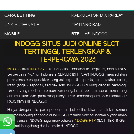
CARA BETTING
KALKULATOR MIX PARLAY
LINK ALTERNATIF
TENTANG KAMI
MOBILE
RTP-LIVE-INDOGG
INDOGG SITUS JUDI ONLINE SLOT
TERTINGGI, TERLENGKAP &
TERPERCAYA 2023
INDOGG
atau
INDOGG
situs judi online terintegrasi, legalitas, berlisensi &
terpercaya No.1 di Indonesia SERVER IDN PLAY! INDOGG menyediakan
permainan menggunakkan uang asli seperti : sports, slots, casino, poker,
lotto (togel), esports, tembak ikan. INDOGG Didukung dengan teknologi
terkini yang modern memberikan pengalaman bermain seru, menantang
dan mutakhir dari pada yang lainnya. Raih kemenanganmu dan nikmati JP
PAUS hanya di INDOGG!!!
Hanya dengan 1 id para penggemar judi online bisa memainkan semua
permainan yang tersedia di INDOGG, Rasakan Sensasi bermain yang aman
dan nyaman. INDOGG juga menyediakan
INDOGG RTP
SLOT TERTINGGI.
Selamat bergabung dan bermain di INDOGG