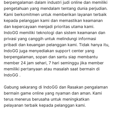
berpengalaman dalam industri judi online dan memiliki
pengetahuan yang mendalam tentang dunia perjudian.
Kami berkomitmen untuk memberikan layanan terbaik
kepada pelanggan kami dan memastikan keamanan
dan kepercayaan menjadi prioritas utama kami.
IndoGG memiliki teknologi dan sistem keamanan dan
privasi yang canggih untuk melindungi informasi
pribadi dan keuangan pelanggan kami. Tidak hanya itu,
IndoGG juga menyediakan support center yang
berpengalaman, sopan dan santu siap membantu
member 24 jam sehari, 7 hari seminggu jika member
memiliki pertanyaan atau masalah saat bermain di
IndoGG .
Gabung sekarang di IndoGG dan Rasakan pengalaman
bermain game online yang nyaman dan aman. Kami
terus menerus berusaha untuk meningkatkan
pelayanan terbaik kepada pelanggan kami.