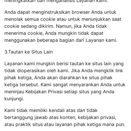
meningkatkan dan menganalisis Layanan kami.
Anda dapat menginstruksikan browser Anda untuk
menolak semua cookie atau untuk menunjukkan saat
cookie sedang dikirim. Namun, jika Anda tidak
menerima cookie, Anda mungkin tidak dapat
menggunakan beberapa bagian dari Layanan kami.
3.Tautan ke Situs Lain
Layanan kami mungkin berisi tautan ke situs lain yang
tidak dioperasikan oleh kami. Jika Anda mengklik link
pihak ketiga, Anda akan diarahkan ke situs pihak
ketiga tersebut. Kami sangat menyarankan Anda untuk
meninjau Kebijakan Privasi setiap situs yang Anda
kunjungi.
Kami tidak memiliki kendali atas dan tidak
bertanggung jawab atas konten, kebijakan privasi,
atau praktik situs atau layanan pihak ketiga mana pun.