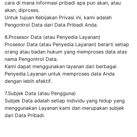
cara di mana informasi pribadi apa pun akan, atau
akan, diproses.
Untuk tujuan Kebijakan Privasi ini, kami adalah
Pengontrol Data dari Data Pribadi Anda.
6.Prosesor Data (atau Penyedia Layanan)
Prosesor Data (atau Penyedia Layanan) berarti setiap
orang atau badan hukum yang memproses data atas
nama Pengontrol Data.
Kami dapat menggunakan layanan dari berbagai
Penyedia Layanan untuk memproses data Anda
dengan lebih efektif.
7.Subjek Data (atau Pengguna)
Subjek Data adalah setiap individu yang hidup yang
menggunakan Layanan kami dan merupakan subjek
dari Data Pribadi.