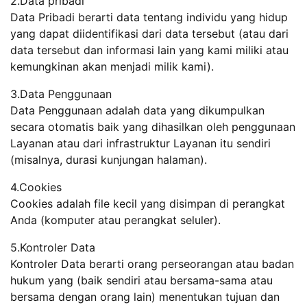
2.Data pribadi
Data Pribadi berarti data tentang individu yang hidup
yang dapat diidentifikasi dari data tersebut (atau dari
data tersebut dan informasi lain yang kami miliki atau
kemungkinan akan menjadi milik kami).
3.Data Penggunaan
Data Penggunaan adalah data yang dikumpulkan
secara otomatis baik yang dihasilkan oleh penggunaan
Layanan atau dari infrastruktur Layanan itu sendiri
(misalnya, durasi kunjungan halaman).
4.Cookies
Cookies adalah file kecil yang disimpan di perangkat
Anda (komputer atau perangkat seluler).
5.Kontroler Data
Kontroler Data berarti orang perseorangan atau badan
hukum yang (baik sendiri atau bersama-sama atau
bersama dengan orang lain) menentukan tujuan dan