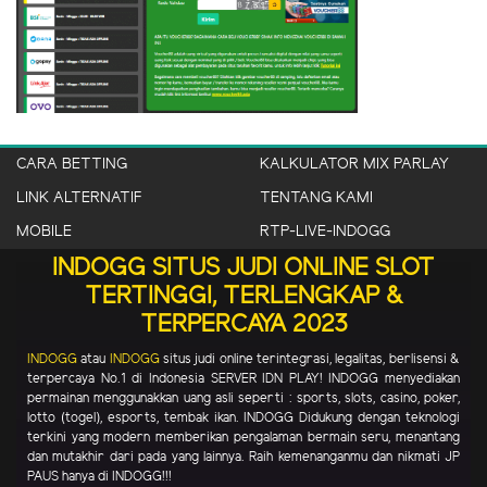
CARA BETTING
KALKULATOR MIX PARLAY
LINK ALTERNATIF
TENTANG KAMI
MOBILE
RTP-LIVE-INDOGG
INDOGG SITUS JUDI ONLINE SLOT
TERTINGGI, TERLENGKAP &
TERPERCAYA 2023
INDOGG
atau
INDOGG
situs judi online terintegrasi, legalitas, berlisensi &
terpercaya No.1 di Indonesia SERVER IDN PLAY! INDOGG menyediakan
permainan menggunakkan uang asli seperti : sports, slots, casino, poker,
lotto (togel), esports, tembak ikan. INDOGG Didukung dengan teknologi
terkini yang modern memberikan pengalaman bermain seru, menantang
dan mutakhir dari pada yang lainnya. Raih kemenanganmu dan nikmati JP
PAUS hanya di INDOGG!!!