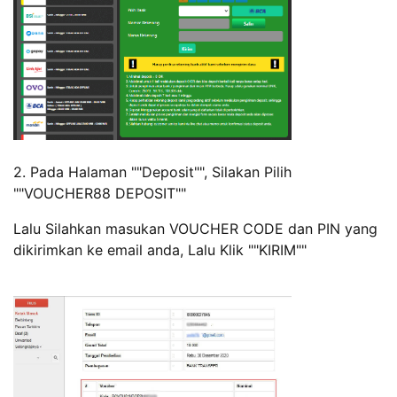
2. Pada Halaman ""Deposit"", Silakan Pilih
""VOUCHER88 DEPOSIT""
Lalu Silahkan masukan VOUCHER CODE dan PIN yang
dikirimkan ke email anda, Lalu Klik ""KIRIM""