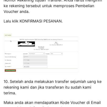
Nomor Rekening tujuan Transfer. Anda harus mengirim
ke rekening tersebut untuk memproses Pembelian
Voucher anda.
Lalu klik KONFIRMASI PESANAN.
10. Setelah anda melakukan transfer sejumlah uang ke
rekening kami dan jika transferan itu sudah kami
terima.
Maka anda akan mendapatkan Kode Voucher di Email