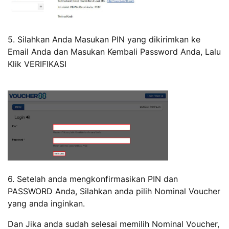
5. Silahkan Anda Masukan PIN yang dikirimkan ke
Email Anda dan Masukan Kembali Password Anda, Lalu
Klik VERIFIKASI
6. Setelah anda mengkonfirmasikan PIN dan
PASSWORD Anda, Silahkan anda pilih Nominal Voucher
yang anda inginkan.
Dan Jika anda sudah selesai memilih Nominal Voucher,