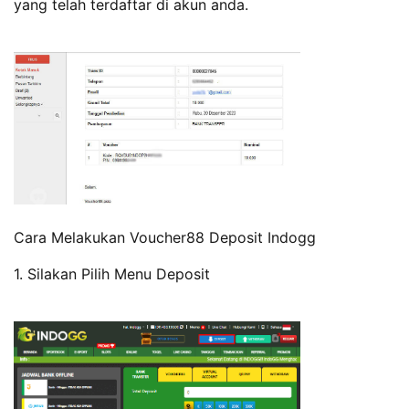
yang telah terdaftar di akun anda.
Cara Melakukan Voucher88 Deposit Indogg
1. Silakan Pilih Menu Deposit