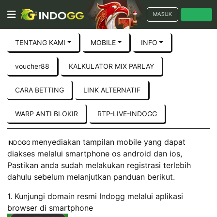
MASUK
DAFTAR
TENTANG KAMI
MOBILE
INFO
voucher88
KALKULATOR MIX PARLAY
CARA BETTING
LINK ALTERNATIF
WARP ANTI BLOKIR
RTP-LIVE-INDOGG
menyediakan tampilan mobile yang dapat
INDOGG
diakses melalui smartphone os android dan ios,
Pastikan anda sudah melakukan registrasi terlebih
dahulu sebelum melanjutkan panduan berikut.
1. Kunjungi domain resmi Indogg melalui aplikasi
browser di smartphone