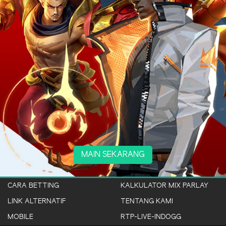
MAIN SEKARANG
CARA BETTING
KALKULATOR MIX PARLAY
LINK ALTERNATIF
TENTANG KAMI
MOBILE
RTP-LIVE-INDOGG