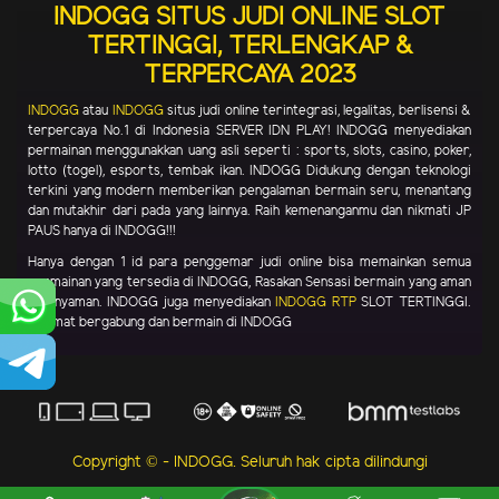
INDOGG SITUS JUDI ONLINE SLOT
TERTINGGI, TERLENGKAP &
TERPERCAYA 2023
INDOGG
atau
INDOGG
situs judi online terintegrasi, legalitas, berlisensi &
terpercaya No.1 di Indonesia SERVER IDN PLAY! INDOGG menyediakan
permainan menggunakkan uang asli seperti : sports, slots, casino, poker,
lotto (togel), esports, tembak ikan. INDOGG Didukung dengan teknologi
terkini yang modern memberikan pengalaman bermain seru, menantang
dan mutakhir dari pada yang lainnya. Raih kemenanganmu dan nikmati JP
PAUS hanya di INDOGG!!!
Hanya dengan 1 id para penggemar judi online bisa memainkan semua
permainan yang tersedia di INDOGG, Rasakan Sensasi bermain yang aman
dan nyaman. INDOGG juga menyediakan
INDOGG RTP
SLOT TERTINGGI.
Selamat bergabung dan bermain di INDOGG
Copyright © - INDOGG. Seluruh hak cipta dilindungi