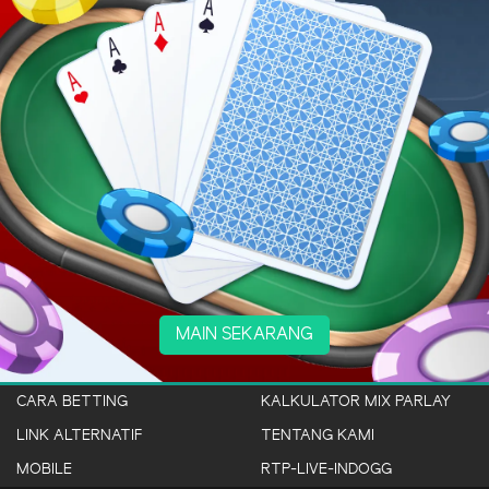
MAIN SEKARANG
CARA BETTING
KALKULATOR MIX PARLAY
LINK ALTERNATIF
TENTANG KAMI
MOBILE
RTP-LIVE-INDOGG