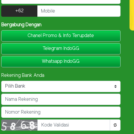
+62
Bergabung Dengan
Chanel Promo & Info Terupdate
Telegram IndoGG
Whatsapp IndoGG
Rekening Bank Anda