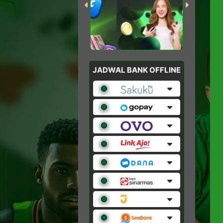
JADWAL BANK OFFLINE