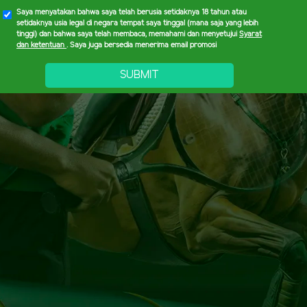
Saya menyatakan bahwa saya telah berusia setidaknya 18 tahun atau
setidaknya usia legal di negara tempat saya tinggal (mana saja yang lebih
tinggi) dan bahwa saya telah membaca, memahami dan menyetujui
Syarat
dan ketentuan
. Saya juga bersedia menerima email promosi
SUBMIT